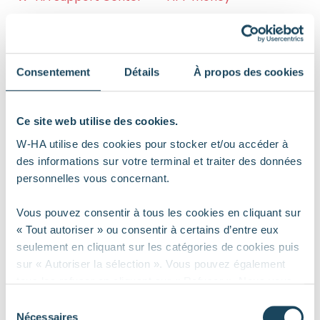
Support request
Open a new support
Consentement
Détails
À propos des cookies
request ticket
Ce site web utilise des cookies.
W-HA utilise des cookies pour stocker et/ou accéder à
des informations sur votre terminal et traiter des données
Do you need technical assistance?
personnelles vous concernant.
Fill out the form below and our team of experts will
get back to you as soon as possible.
Vous pouvez consentir à tous les cookies en cliquant sur
« Tout autoriser » ou consentir à certains d’entre eux
seulement en cliquant sur les catégories de cookies puis
sur « Autoriser la sélection ». Vous pouvez également
tous les refuser en cliquant sur « Refuser ». Nous vous
informons toutefois que les cookies strictement
S
nécessaires au bon fonctionnement du site ne sont pas
Nécessaires
é