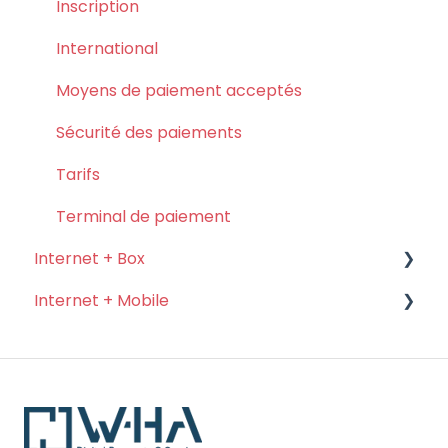
Inscription
aux cookies
.
International
Moyens de paiement acceptés
Sécurité des paiements
Tarifs
Terminal de paiement
Internet + Box
Internet + Mobile
API
KIT
KIT
MSCA
MSCA