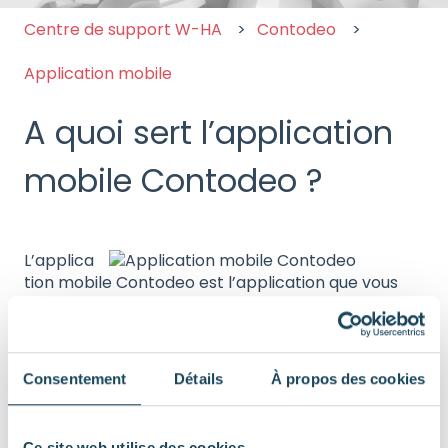
Centre de support W-HA
Contodeo
Application mobile
A quoi sert l’application
mobile Contodeo ?
L’applica
tion mobile Contodeo est l’application que vous
devez utiliser pour votre offre de Commerce en
mobilté.
Cette application est disponible pour les
smartphones Android et Apple.
Consentement
Détails
À propos des cookies
Cette application est la solution qui vous permet
de transformer votre smartphone en terminal de
Ce site web utilise des cookies.