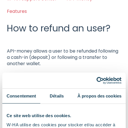
Features
How to refund an user?
API-money allows a user to be refunded following
a cash-in (deposit) or following a transfer to
another wallet.
The money deposited by CB or transferred is then
fully returned to him (to his bank account or to his
wallet) and your commissions are automatically
cancelled.
Consentement
Détails
À propos des cookies
It is possible to partially or fully refund a user via
the API-Money dashboard by following these links:
Ce site web utilise des cookies.
W-HA utilise des cookies pour stocker et/ou accéder à
– Test platform:
https://test-emoney-services.w-