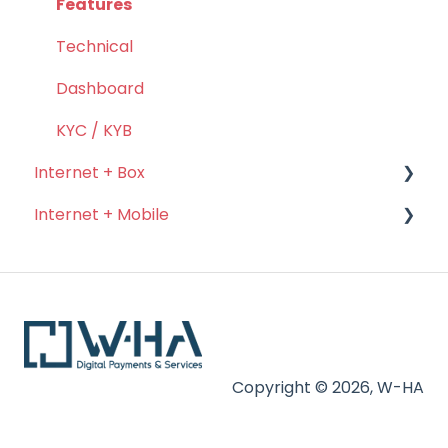
Features
Technical
Dashboard
KYC / KYB
Internet + Box
Internet + Mobile
API
KIT
MSCA
Copyright © 2026, W-HA