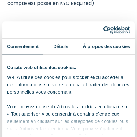
compte est passé en KYC Required)
* Les évènements KYC :
La validation d’un KYC
L’invalidation d’un KYC
Consentement
Détails
À propos des cookies
Ce site web utilise des cookies.
* Les évènement sur les comptes bancaire ajouté
(IBAN) :
W-HA utilise des cookies pour stocker et/ou accéder à
La validation d’un IBAN
des informations sur votre terminal et traiter des données
L’invalidation d’un IBAN
personnelles vous concernant.
Vous pouvez consentir à tous les cookies en cliquant sur
« Tout autoriser » ou consentir à certains d’entre eux
* Les évènements sur les transactions :
seulement en cliquant sur les catégories de cookies puis
L’autorisation ou le rejet d’un cash-in CB après le
sur « Autoriser la sélection ». Vous pouvez également
process 3DS
tous les refuser en cliquant sur « Refuser ». Nous vous