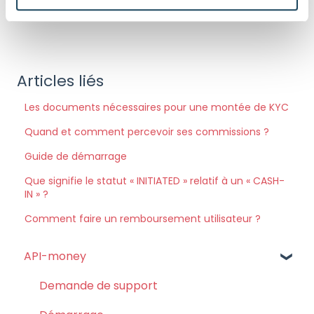
partenaires avec qui nous travaillons, vous pouvez
e
consulter notre
Politique dédiée aux cookies
ainsi que
m
notre
Politique de confidentialité
.
e
n
Refuser le dépôt de tout ou partie de ces cookies ne peut
t
Articles liés
restreindre votre accès au site, mais peut impacter votre
expérience de navigation et les services que nous
Les documents nécessaires pour une montée de KYC
sommes en mesure de vous offrir.
Quand et comment percevoir ses commissions ?
Vous êtes libre de retirer à tout moment votre
consentement depuis la page de notre
Politique dédiée
Guide de démarrage
aux cookies
.
Que signifie le statut « INITIATED » relatif à un « CASH-
IN » ?
Comment faire un remboursement utilisateur ?
API-money
Demande de support